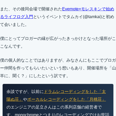
また、その後同会場で開催された
Evernote×モレスキンで始め
るライフログ入門
というイベントでタムカイ(@tamkai)と初め
て会いました。
僕にとってブロガーの縁が広がったきっかけとなった場所がこ
こなんです。
僕の個人的なことではありますが、みなさんにもここでブロガ
ー仲間を作ってもらいたいという想いもあり、開催場所を「山
羊に、聞く？」にしたという訳です。
余談ですが、以前に
ドラムレコーディングをした「太
陽ぬ荘」
や
ボーカルレコーディングをした「月桃荘」
のエンジニアの足立さんはこの系列店舗の経営者で
す。monochromeとつまりのレコーディングではお世話