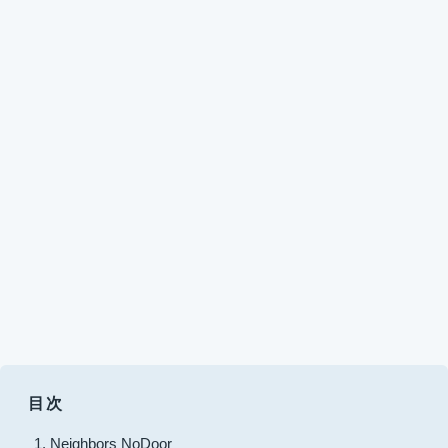
目次
Neighbors NoDoor