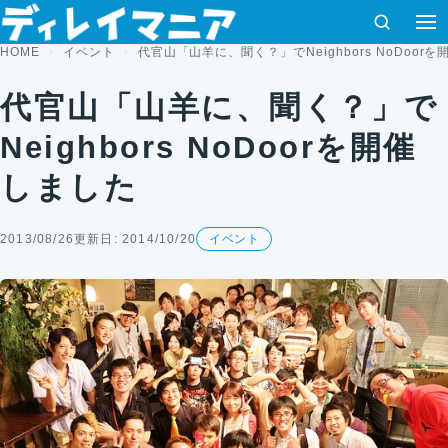
コンテンツへスキップ
検索
HOME
イベント
代官山「山羊に、聞く？」でNeighbors NoDoor
代官山「山羊に、聞く？」で
Neighbors NoDoorを開催
しました
2013/08/26
更新日: 2014/10/20
イベント