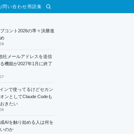
お問い合わせ
用語集
検索
ブコント2026の準々決勝進
め
08
lで他社メールアドレスを送信
る機能が2027年1月に終了
07
xメインで使ってるけどセカン
ンとしてClaude Codeも
おきたい
06
成AIを触り始める人は何を
いのか