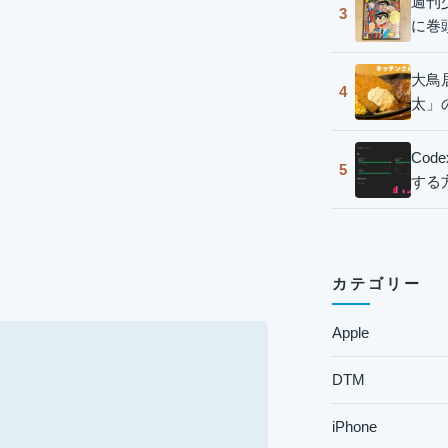
週刊
3
に巻
大鳥
4
太」
Co
5
する
カテゴリー
Apple
DTM
iPhone