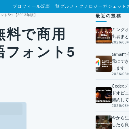
プロフィール
記事一覧
グルメ
テクノロジー
ガジェット
ト5つ【2013年版】
最近の投稿
無料で商用
キングオ
出者まと
2026/08/
語フォント5
Gmai
元にでき
します
2026/08/
Code
ドオピニオ
契約して
2026/08/
今から生
したら良