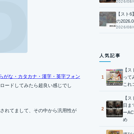
2026/08/
【スト6
の2026.0
2026/08/
人気記事
【ス
らがな・カタカナ・漢字・英字フォン
って
1
これ
ロードしてみたら超良い感じでし
【スト
日ま
2
されてまして、その中から汎用性が
ーA
め