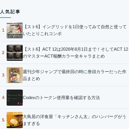
人気記事
【スト6】イングリッドを1日使ってみて自然と使って
1
いたとりこれコンボ
【スト6】ACT 12は2026年8月1日まで！そしてACT 12
2
のマスターACT報酬カラー全キャラまとめ
週刊少年ジャンプで最終回の時に巻頭カラーだった作
3
品まとめ
Codexのトークン使用量を確認する方法
4
大鳥居の洋食屋「キッチンさん太」のハンバーグがう
5
ますぎる