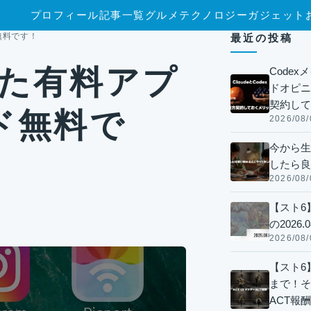
プロフィール
記事一覧
グルメ
テクノロジー
ガジェット
無料です！
最近の投稿
った有料アプ
Code
ドオピニオ
契約して
ド無料で
2026/08/
今から生
したら良
2026/08/
【スト6
の2026.0
2026/08/
【スト6】
まで！そ
ACT報