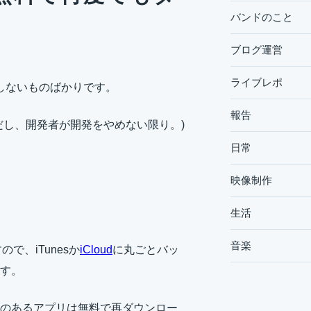
バンドのこと
ブログ運営
ライブレポ
円しないものばかりです。
報告
だし、開発者が開発をやめない限り。)
日常
映像制作
生活
音楽
で、iTunesか
iCloud
に丸ごとバッ
す。
のあるアプリは無料で再ダウンロー