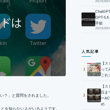
2026/08/
Chat
GPT-5
手順
2026/08/
人気記事
【ス
って
1
これ
【スト
日ま
2
い？」と質問をされました。
ーA
め
ることを知らない人がいるようです。