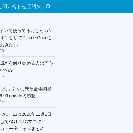
お問い合わせ
用語集
検索
xメインで使ってるけどセカン
ンとしてClaude Codeも
おきたい
06
成AIを触り始める人は何を
いのか
05
】久しぶりに来た全体調整
8.03 updateの感想
04
ACT 13は2026年11月1日
してACT 13のマスター
酬カラー全キャラまとめ