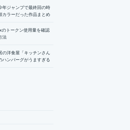
少年ジャンプで最終回の時
頭カラーだった作品まとめ
dexのトークン使用量を確認
方法
居の洋食屋「キッチンさん
のハンバーグがうますぎる