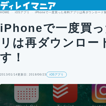
コンテンツへスキップ
HOME
iOSアプリ
iPhoneで一度買った有料アプリは再ダウンロード
iPhoneで一度買
リは再ダウンロー
す！
2013/01/14
更新日: 2018/06/23
iOSアプリ