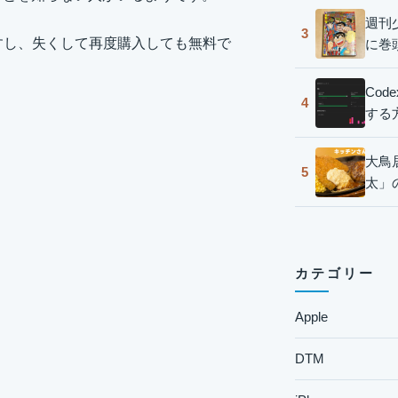
週刊
3
ですし、失くして再度購入しても無料で
に巻
Co
4
する
大鳥
5
太」
カテゴリー
Apple
DTM