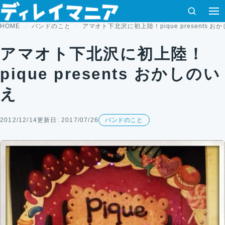
コンテンツへスキップ
検索
HOME
バンドのこと
アマオト下北沢に初上陸！pique presents お
アマオト下北沢に初上陸！
pique presents おかしのい
え
2012/12/14
更新日: 2017/07/26
バンドのこと