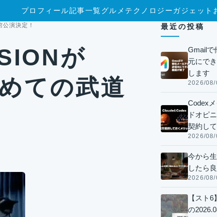
プロフィール
記事一覧
グルメ
テクノロジー
ガジェット
武道館公演決定！
最近の投稿
SSIONが
Gmai
元にでき
します
初めての武道
2026/08/
Code
ドオピニオ
契約して
2026/08/
今から生
したら良
2026/08/
【スト6
の2026.0