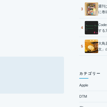
週刊
3
に巻
Co
4
する
大鳥
5
太」
カテゴリー
Apple
DTM