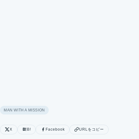
MAN WITH A MISSION
X
B!
Facebook
URLをコピー