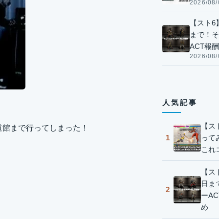
2026/08/
【スト6】
まで！そ
ACT報
2026/08/
人気記事
【ス
に武道館まで行ってしまった！
って
1
これ
【スト
日ま
2
ーA
め