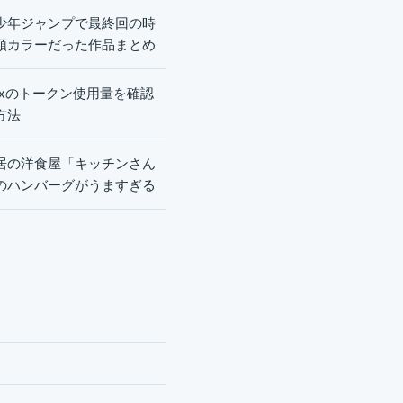
少年ジャンプで最終回の時
頭カラーだった作品まとめ
dexのトークン使用量を確認
方法
居の洋食屋「キッチンさん
のハンバーグがうますぎる