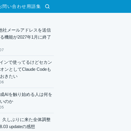
お問い合わせ
用語集
検索
lで他社メールアドレスを送信
る機能が2027年1月に終了
07
xメインで使ってるけどセカン
ンとしてClaude Codeも
おきたい
06
成AIを触り始める人は何を
いのか
05
】久しぶりに来た全体調整
8.03 updateの感想