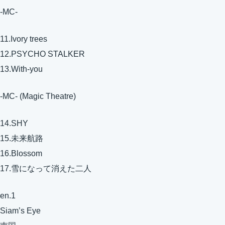
-MC-
11.Ivory trees
12.PSYCHO STALKER
13.With-you
-MC- (Magic Theatre)
14.SHY
15.未来航路
16.Blossom
17.雪になって消えた二人
en.1
Siam’s Eye