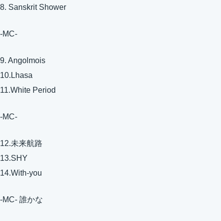
8. Sanskrit Shower
-MC-
9. Angolmois
10.Lhasa
11.White Period
-MC-
12.未来航路
13.SHY
14.With-you
-MC- 誰かな