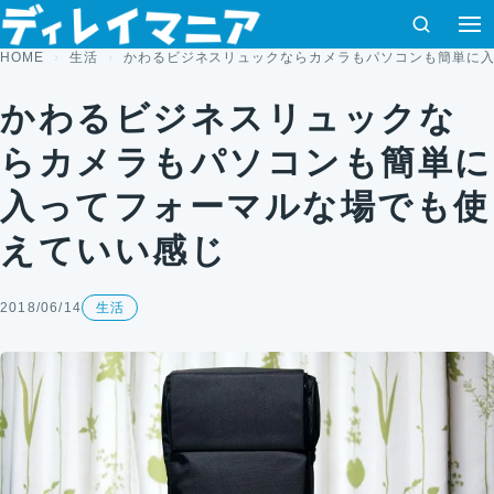
コンテンツへスキップ
検索
HOME
生活
かわるビジネスリュックならカメラもパソコンも簡単に
かわるビジネスリュックな
らカメラもパソコンも簡単に
入ってフォーマルな場でも使
えていい感じ
2018/06/14
生活