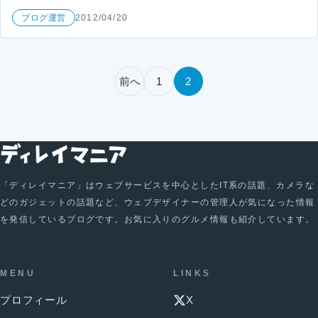
ブログ運営
2012/04/20
投稿のページ送り
前へ
1
2
「ディレイマニア」はウェブサービスを中心としたIT系の話題、カメラな
どのガジェットの話題など、ウェブデザイナーの管理人が気になった情報
を発信しているブログです。お気に入りのグルメ情報も紹介しています。
MENU
LINKS
プロフィール
X