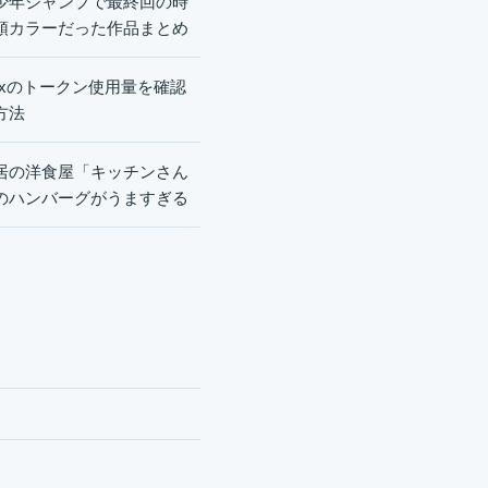
少年ジャンプで最終回の時
頭カラーだった作品まとめ
dexのトークン使用量を確認
方法
居の洋食屋「キッチンさん
のハンバーグがうますぎる