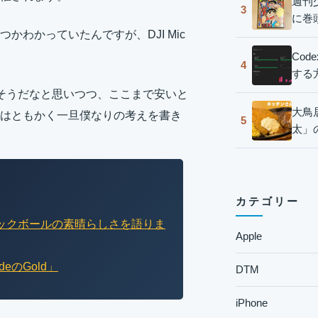
週刊
3
に巻
わかっていたんですが、DJI Mic
Co
4
する
ってなさそうだなと思いつつ、ここまで安いと
大鳥
はともかく一旦僕なりの考えを書き
5
太」
カテゴリー
でトラックボールの素晴らしさを語りま
Apple
eのGold」
DTM
iPhone