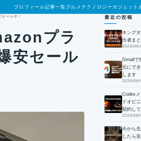
プロフィール
記事一覧
グルメ
テクノロジー
ガジェット
で爆安セール中！
最近の投稿
Amazonプラ
キングオ
出者まと
2026/08/
で爆安セール
Gmai
元にでき
します
2026/08/
Code
ドオピニオ
契約して
2026/08/
今から生
したら良