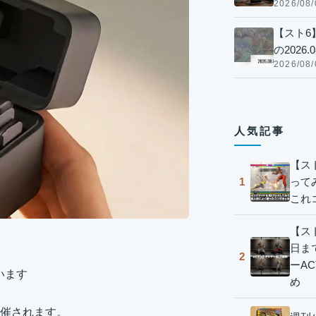
2026/08/
【スト6
の2026.0
2026/08/
人気記事
【ス
って
1
これ
【スト
日ま
2
ーA
います
め
で開催されます。