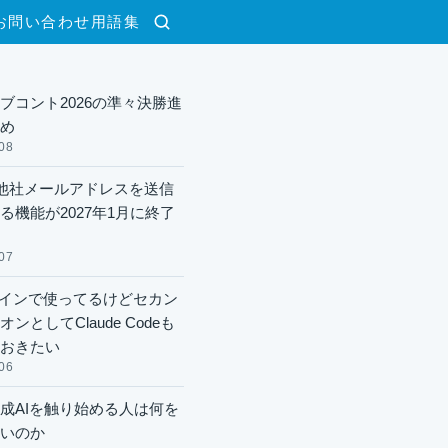
お問い合わせ
用語集
検索
ブコント2026の準々決勝進
め
08
lで他社メールアドレスを送信
る機能が2027年1月に終了
07
xメインで使ってるけどセカン
ンとしてClaude Codeも
おきたい
06
成AIを触り始める人は何を
いのか