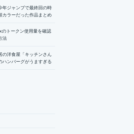
少年ジャンプで最終回の時
頭カラーだった作品まとめ
dexのトークン使用量を確認
方法
居の洋食屋「キッチンさん
のハンバーグがうますぎる