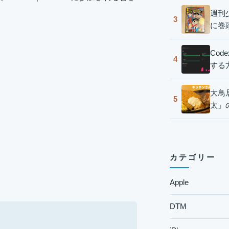
週刊
3
に巻
Co
4
する
大鳥
5
太」
カテゴリー
Apple
DTM