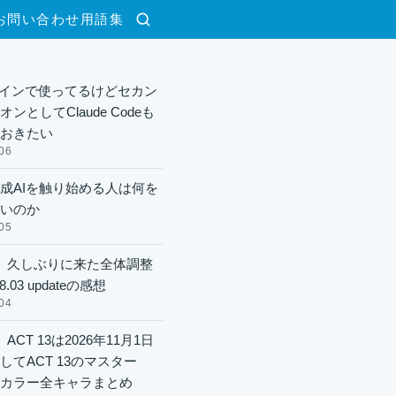
お問い合わせ
用語集
検索
xメインで使ってるけどセカン
ンとしてClaude Codeも
おきたい
06
成AIを触り始める人は何を
いのか
05
】久しぶりに来た全体調整
8.03 updateの感想
04
ACT 13は2026年11月1日
してACT 13のマスター
酬カラー全キャラまとめ