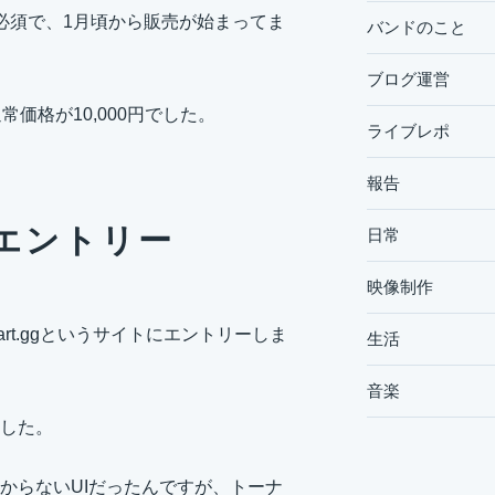
必須で、1月頃から販売が始まってま
バンドのこと
ブログ運営
通常価格が10,000円でした。
ライブレポ
報告
にエントリー
日常
映像制作
t.ggというサイトにエントリーしま
生活
音楽
した。
からないUIだったんですが、トーナ