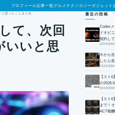
プロフィール
記事一覧
グルメ
テクノロジー
ガジェット
いいと思ったことまとめ
最近の投稿
参加して、次回
Code
ドオピニオ
契約して
がいいと思
2026/08/
今から生
したら良
2026/08/
【スト6
の2026.0
2026/08/
【スト6】
まで！そ
ACT報