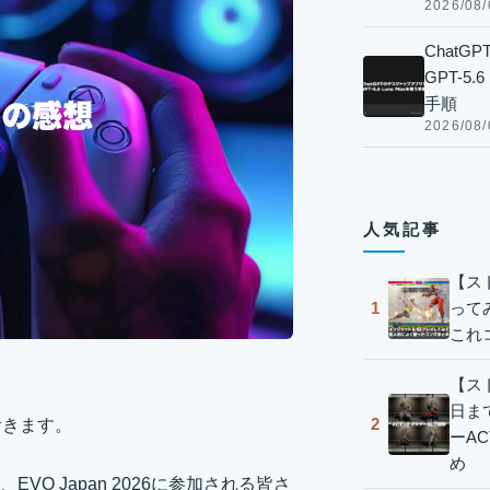
2026/08/
Chat
GPT-5
手順
2026/08/
人気記事
【ス
って
1
これ
【スト
日ま
2
おきます。
ーA
め
 Japan 2026に参加される皆さ