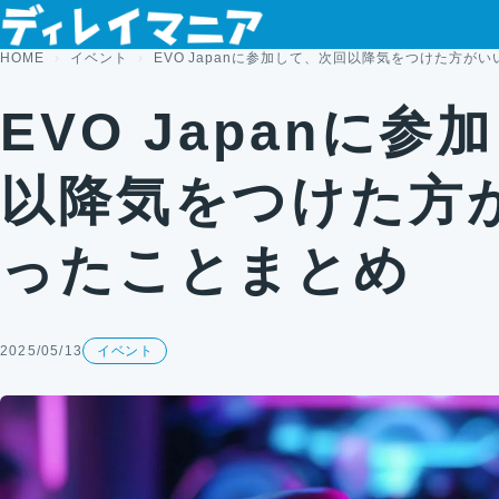
コンテンツへスキップ
HOME
イベント
EVO Japanに参加して、次回以降気をつけた方が
EVO Japanに
以降気をつけた方
ったことまとめ
2025/05/13
イベント