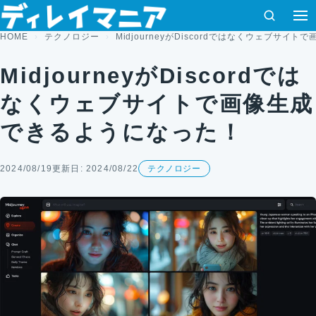
コンテンツへスキップ
検索
HOME
テクノロジー
MidjourneyがDiscordではなくウェブサ
MidjourneyがDiscordでは
なくウェブサイトで画像生成
できるようになった！
2024/08/19
更新日: 2024/08/22
テクノロジー