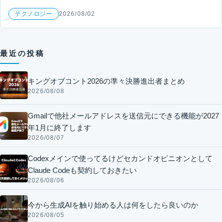
テクノロジー
2026/08/02
最近の投稿
キングオブコント2026の準々決勝進出者まとめ
2026/08/08
Gmailで他社メールアドレスを送信元にできる機能が2027
年1月に終了します
2026/08/07
Codexメインで使ってるけどセカンドオピニオンとして
Claude Codeも契約しておきたい
2026/08/06
今から生成AIを触り始める人は何をしたら良いのか
2026/08/05