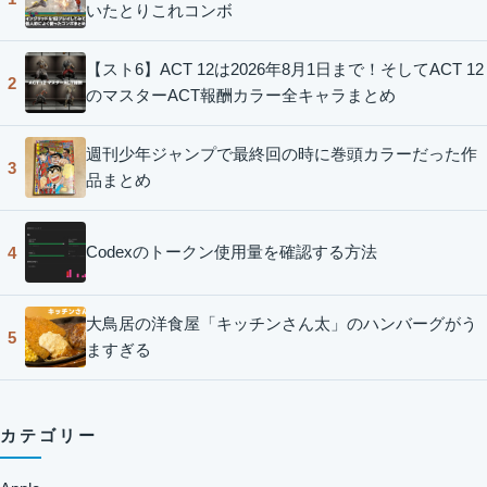
いたとりこれコンボ
【スト6】ACT 12は2026年8月1日まで！そしてACT 12
2
のマスターACT報酬カラー全キャラまとめ
週刊少年ジャンプで最終回の時に巻頭カラーだった作
3
品まとめ
Codexのトークン使用量を確認する方法
4
大鳥居の洋食屋「キッチンさん太」のハンバーグがう
5
ますぎる
カテゴリー