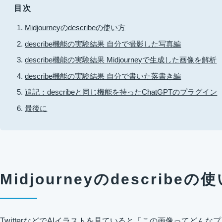
目次
Midjourneyのdescribeの使い方
describe機能の実験結果 自分で撮影した写真編
describe機能の実験結果 Midjourneyで生成した画像を解析
describe機能の実験結果 自分で書いた落書き編
追記：describeと同じ機能を持ったChatGPTのプラグイン
最後に
Midjourneyのdescribeの
TwitterなどでAIイラストを見ていると「この画像ってどん