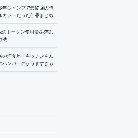
少年ジャンプで最終回の時
頭カラーだった作品まとめ
dexのトークン使用量を確認
方法
居の洋食屋「キッチンさん
のハンバーグがうますぎる