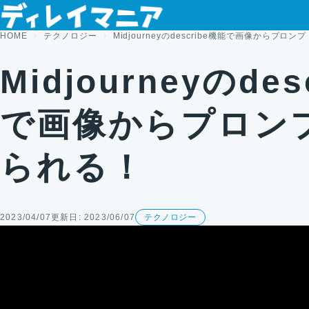
コンテンツへスキップ
HOME
テクノロジー
Midjourneyのdescribe機能で画像からプロ
Midjourneyのde
で画像からプロン
られる！
2023/04/07
更新日: 2023/06/07
テクノロジー