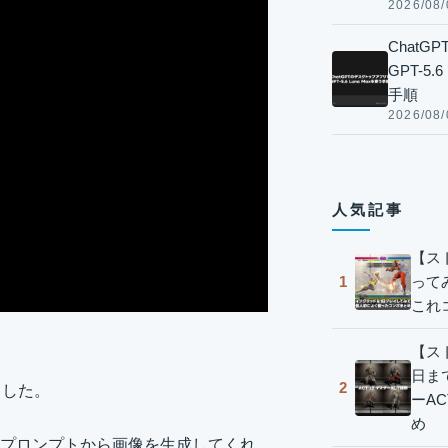
2026/08/
Chat
GPT-5
手順
2026/08/
人気記事
【ス
って
1
これ
【スト
日ま
2
れました。
ーA
め
プロンプトから画像を生成してくれ