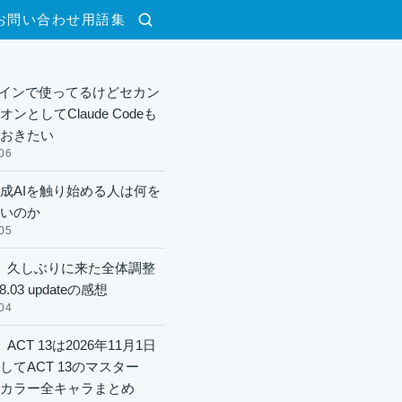
お問い合わせ
用語集
検索
xメインで使ってるけどセカン
ンとしてClaude Codeも
おきたい
06
成AIを触り始める人は何を
いのか
05
】久しぶりに来た全体調整
8.03 updateの感想
04
ACT 13は2026年11月1日
してACT 13のマスター
酬カラー全キャラまとめ