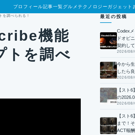
プロフィール
記事一覧
グルメ
テクノロジー
ガジェット
ンプトを調べられる！
最近の投稿
scribe機能
Code
ドオピニオ
契約して
プトを調べ
2026/08/
今から生
したら良
2026/08/
【スト6
の2026.0
2026/08/
【スト6】
まで！そ
ACT報