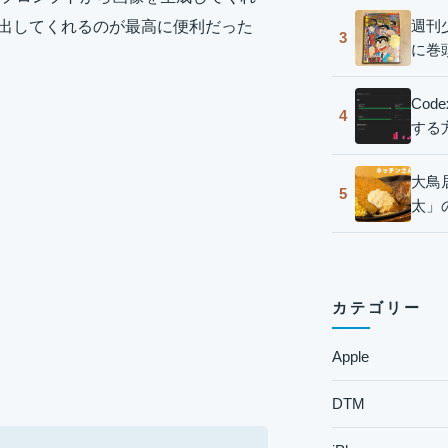
週刊
を作り出してくれるのが最高に便利だった
3
に巻
Co
4
する
大鳥
5
太」
カテゴリー
Apple
DTM