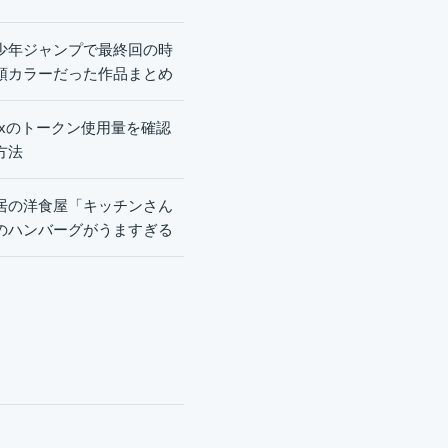
少年ジャンプで最終回の時
頭カラーだった作品まとめ
dexのトークン使用量を確認
方法
居の洋食屋「キッチンさん
のハンバーグがうますぎる