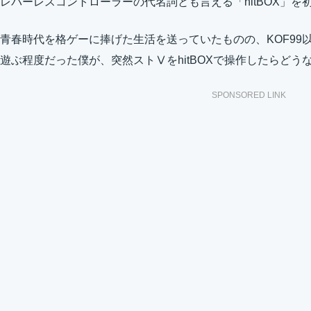
レバーレスコントローラーの代名詞とも言える「hitBOX」を
青春時代を格ゲーに捧げた生活を送っていたものの、KOF99
遊ぶ程度だった僕が、突然ストⅤをhitBOXで操作したらど
SPONSORED LINK