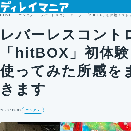
コンテンツへスキップ
HOME
エンタメ
レバーレスコントローラー「hitBOX」初体験！ス
レバーレスコント
「hitBOX」初体
使ってみた所感を
きます
2023/03/03
エンタメ