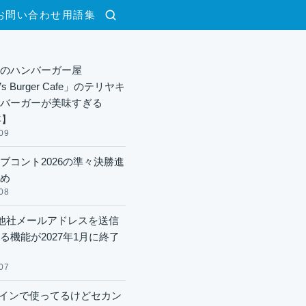
お問い合わせ
用語集
検索
のハンバーガー屋
y’s Burger Cafe」のテリヤキ
バーガーが美味すぎる
年】
09
ブコント2026の準々決勝進
め
08
lで他社メールアドレスを送信
る機能が2027年1月に終了
07
xメインで使ってるけどセカン