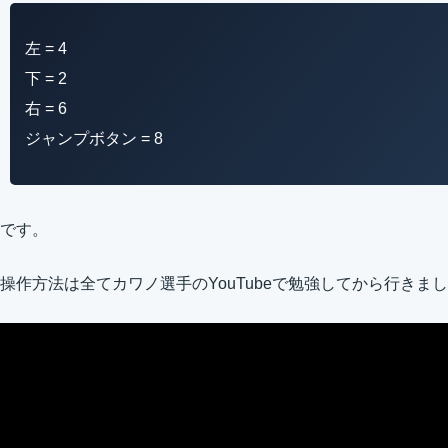
左 = 4
下 = 2
右 = 6
ジャンプボタン = 8
です。
操作方法は全てカワノ選手のYouTubeで勉強してから行きま