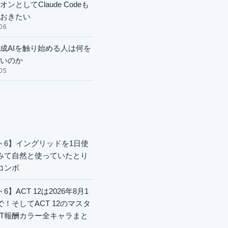
ンとしてClaude Codeも
おきたい
06
成AIを触り始める人は何を
いのか
05
ト6】イングリッドを1日使
みて自然と使っていたとり
コンボ
6】ACT 12は2026年8月1
で！そしてACT 12のマスタ
CT報酬カラー全キャラまと