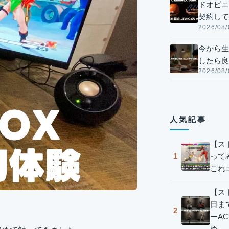
ドオピニオ
契約して
2026/08/
今から生
したら良
2026/08/
人気記事
【ス
って
1
これ
【スト
日ま
2
ーA
め