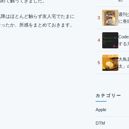
初めて触ってきました。
週刊
以降はほとんど触らず友人宅でたまに
3
に巻
うなったか、所感をまとめておきます。
Co
4
する
大鳥
5
太」
カテゴリー
Apple
DTM