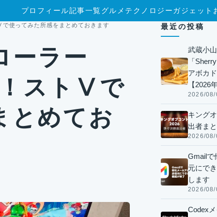
プロフィール
記事一覧
グルメ
テクノロジー
ガジェット
トⅤで使ってみた所感をまとめておきます
最近の投稿
ローラー
武蔵小山
「Sherr
アボカド
験！ストⅤで
【2026
2026/08/
まとめてお
キングオ
出者まと
2026/08/
Gmai
元にでき
します
2026/08/
Code