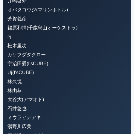
井嶋啓介
オバタコウジ(マリンボトル)
芳賀義彦
福原和揮(千歳烏山オーケストラ)
eji
松木里功
カケフダタクロー
宇治田愛(I’sCUBE)
Uj(I’sCUBE)
林久悦
林由恭
大谷大(アマオト)
石井悠也
ミウラヒデアキ
湯野川広美