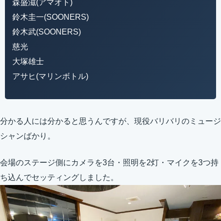
森盛滋(アマオト)
鈴木圭一(SOONERS)
鈴木武(SOONERS)
慈光
大塚雄士
アサヒ(マリンボトル)
分かる人には分かると思うんですが、現役バリバリのミュージ
シャンばかり。
会場のステージ側にカメラを3台・照明を2灯・マイクを3つ持
ち込んでセッティングしました。