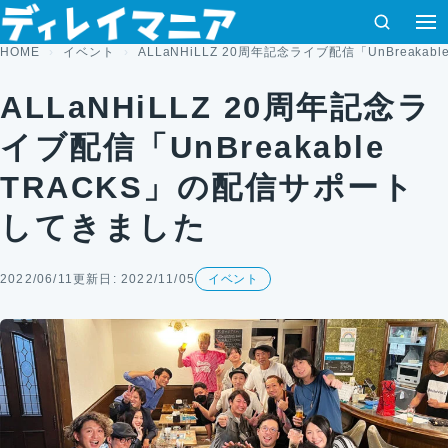
コンテンツへスキップ
検索
HOME
イベント
ALLaNHiLLZ 20周年記念ライブ配信「UnBreak
ALLaNHiLLZ 20周年記念ラ
イブ配信「UnBreakable
TRACKS」の配信サポート
してきました
2022/06/11
更新日: 2022/11/05
イベント