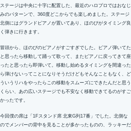
ステージは中央に十字に配置した、最近のハロプロではおなじ
みのパターンで、360度どこからでも楽しめました。ステージ
北側にはグランドピアノが置いてあり、ほのぴがタイミング良
く弾きに行きます。
冒頭から、ほのぴのピアノがすごすぎでした。ピアノ弾いてた
と思ったら移動して踊って歌って、またピアノに戻ってきて座
ったと思ったら即弾いて。移動し始めるタイミングを間違った
ら弾けないってことになりそうだけどもそんなこともなく、ど
ういうリハをやったらこの移動をスムーズにできたんだと思う
くらい、あの広いステージでも不安なく移動できてるのがすご
かったです。
今回僕の席は「1Fスタンド席 北東G列17番」でした。北側な
のでメンバーの背中を見ることが多かったものの、ラッキーだ