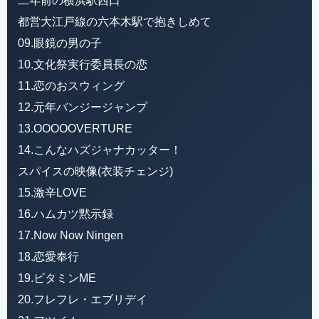
二年前の横浜駅西口
都営大江戸線の六本木駅で抱きしめて
09.眼鏡の男の子
10.文化祭実行委員長の恋
11.恋のおスウィング
12.元年バンジージャンプ
13.OOOOOVERTURE
14.こんなハズジャナカッター！
スパイスの映像(衣装チェンジ)
15.激辛LOVE
16.ハムカツ黙示録
17.Now Now Ningen
18.恋愛奉行
19.ビタミンME
20.フレフレ・エブリデイ