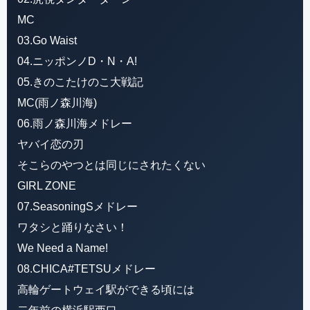
MC
03.Go Waist
04.ニッポンノD・N・A!
05.きのこたけのこ大戦記
MC(雨ノ森川海)
06.雨ノ森川海メドレー
ヤバイ恋の刃
そこらのやつとは同じにされたくない
GIRL ZONE
07.SeasoningSメドレー
ワタシと踊りなさい！
We Need a Name!
08.CHICA#TETSUメドレー
高輪ゲートウェイ駅ができる頃には