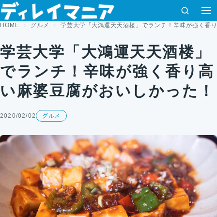
コンテンツへスキップ
検索
HOME
グルメ
学芸大学「大鴻運天天酒楼」でランチ！辛味が強く香
学芸大学「大鴻運天天酒楼」
でランチ！辛味が強く香り高
い麻婆豆腐がおいしかった！
2020/02/02
グルメ