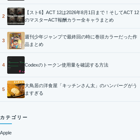
【スト6】ACT 12は2026年8月1日まで！そしてACT 12
2
のマスターACT報酬カラー全キャラまとめ
週刊少年ジャンプで最終回の時に巻頭カラーだった作
3
品まとめ
Codexのトークン使用量を確認する方法
4
大鳥居の洋食屋「キッチンさん太」のハンバーグがう
5
ますぎる
カテゴリー
Apple