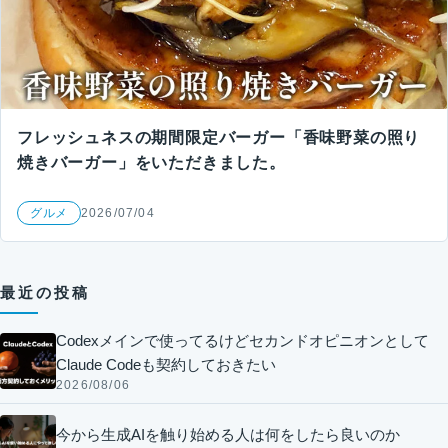
フレッシュネスの期間限定バーガー「香味野菜の照り
焼きバーガー」をいただきました。
グルメ
2026/07/04
最近の投稿
Codexメインで使ってるけどセカンドオピニオンとして
Claude Codeも契約しておきたい
2026/08/06
今から生成AIを触り始める人は何をしたら良いのか