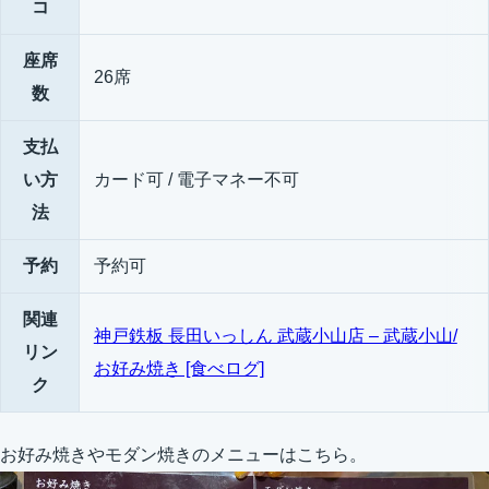
コ
座席
26席
数
支払
い方
カード可 / 電子マネー不可
法
予約
予約可
関連
神戸鉄板 長田いっしん 武蔵小山店 – 武蔵小山/
リン
お好み焼き [食べログ]
ク
お好み焼きやモダン焼きのメニューはこちら。