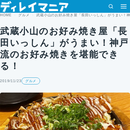
コンテンツへスキップ
検索
メ
HOME
グルメ
武蔵小山のお好み焼き屋「長田いっしん」がうまい！
武蔵小山のお好み焼き屋「長
田いっしん」がうまい！神戸
流のお好み焼きを堪能でき
る！
2019/11/23
グルメ