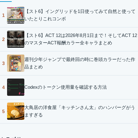
【スト6】イングリッドを1日使ってみて自然と使って
1
いたとりこれコンボ
【スト6】ACT 12は2026年8月1日まで！そしてACT 12
2
のマスターACT報酬カラー全キャラまとめ
週刊少年ジャンプで最終回の時に巻頭カラーだった作
3
品まとめ
Codexのトークン使用量を確認する方法
4
大鳥居の洋食屋「キッチンさん太」のハンバーグがう
5
ますぎる