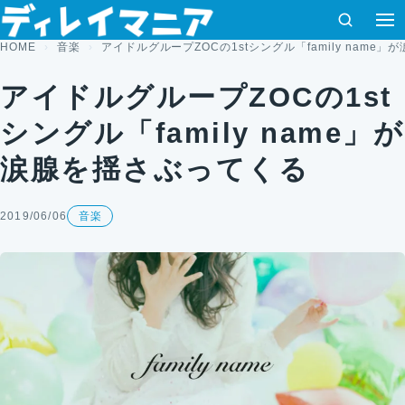
コンテンツへスキップ
検索
メ
HOME
音楽
アイドルグループZOCの1stシングル「family name
アイドルグループZOCの1st
シングル「family name」が
涙腺を揺さぶってくる
2019/06/06
音楽