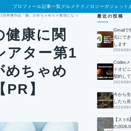
プロフィール
記事一覧
グルメ
テクノロジー
ガジェット
1段映像作品「腸」がめちゃめちゃ勉強になった【PR】
最近の投稿
の健康に関
Gmai
元にでき
します
シアター第1
2026/08/
Code
がめちゃめ
ドオピニオ
契約して
2026/08/
【PR】
今から生
したら良
2026/08/
【スト6
の2026.0