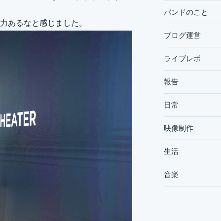
バンドのこと
力あるなと感じました。
ブログ運営
ライブレポ
報告
日常
映像制作
生活
音楽