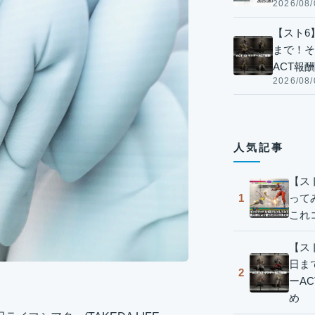
2026/08/
【スト6】
まで！そ
ACT報
2026/08/
人気記事
【ス
って
1
これ
【スト
日ま
2
ーA
め