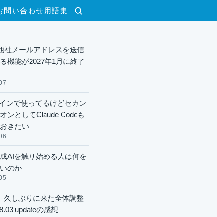
お問い合わせ
用語集
検索
lで他社メールアドレスを送信
る機能が2027年1月に終了
07
xメインで使ってるけどセカン
ンとしてClaude Codeも
おきたい
06
成AIを触り始める人は何を
いのか
05
】久しぶりに来た全体調整
8.03 updateの感想