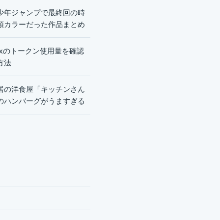
少年ジャンプで最終回の時
頭カラーだった作品まとめ
dexのトークン使用量を確認
方法
居の洋食屋「キッチンさん
のハンバーグがうますぎる