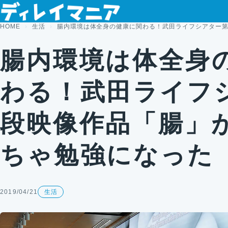
コンテンツへスキップ
HOME
生活
腸内環境は体全身の健康に関わる！武田ライフシアター第
腸内環境は体全身
わる！武田ライフ
段映像作品「腸」
ちゃ勉強になった
2019/04/21
生活