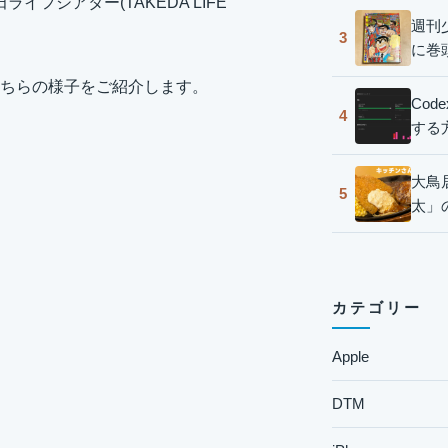
イフシアター(TAKEDA LIFE
週刊
3
に巻
ちらの様子をご紹介します。
Co
4
する
大鳥
5
太」
カテゴリー
Apple
DTM