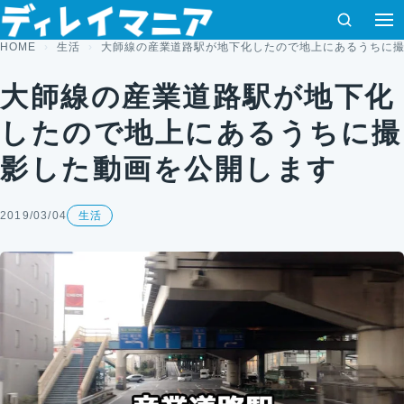
コンテンツへスキップ
検索
HOME
生活
大師線の産業道路駅が地下化したので地上にあるうちに
大師線の産業道路駅が地下化
したので地上にあるうちに撮
影した動画を公開します
2019/03/04
生活