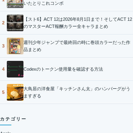
いたとりこれコンボ
【スト6】ACT 12は2026年8月1日まで！そしてACT 12
2
のマスターACT報酬カラー全キャラまとめ
週刊少年ジャンプで最終回の時に巻頭カラーだった作
3
品まとめ
Codexのトークン使用量を確認する方法
4
大鳥居の洋食屋「キッチンさん太」のハンバーグがう
5
ますぎる
カテゴリー