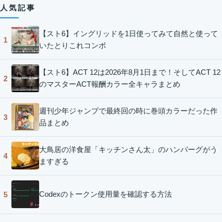
人気記事
【スト6】イングリッドを1日使ってみて自然と使って
1
いたとりこれコンボ
【スト6】ACT 12は2026年8月1日まで！そしてACT 12
2
のマスターACT報酬カラー全キャラまとめ
週刊少年ジャンプで最終回の時に巻頭カラーだった作
3
品まとめ
大鳥居の洋食屋「キッチンさん太」のハンバーグがう
4
ますぎる
Codexのトークン使用量を確認する方法
5