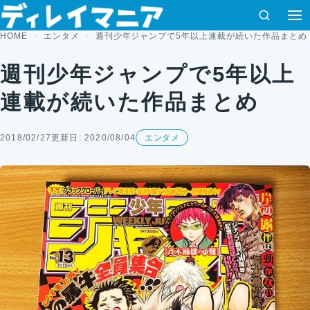
コンテンツへスキップ
検索
HOME
エンタメ
週刊少年ジャンプで5年以上連載が続いた作品まとめ
週刊少年ジャンプで5年以上
連載が続いた作品まとめ
2018/02/27
更新日: 2020/08/04
エンタメ