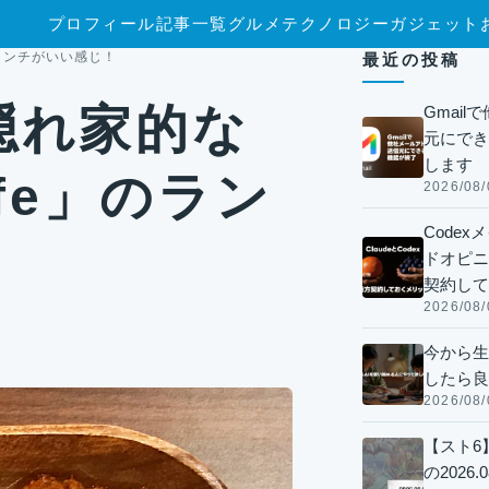
プロフィール
記事一覧
グルメ
テクノロジー
ガジェット
のランチがいい感じ！
最近の投稿
隠れ家的な
Gmai
元にでき
します
afe」のラン
2026/08/
Code
ドオピニオ
契約して
2026/08/
今から生
したら良
2026/08/
【スト6
の2026.0