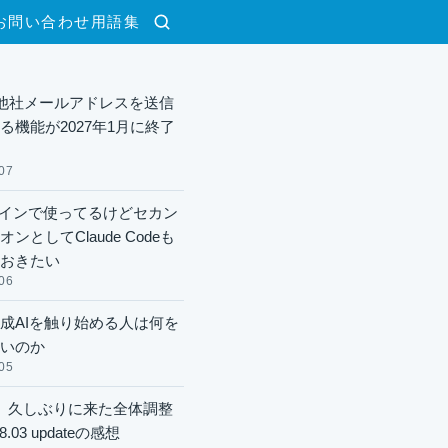
お問い合わせ
用語集
検索
lで他社メールアドレスを送信
る機能が2027年1月に終了
07
xメインで使ってるけどセカン
ンとしてClaude Codeも
おきたい
06
成AIを触り始める人は何を
いのか
05
】久しぶりに来た全体調整
8.03 updateの感想