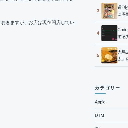
週刊
3
に巻
ておきますが、お店は現在閉店してい
Co
4
する
大鳥
5
太」
カテゴリー
Apple
DTM