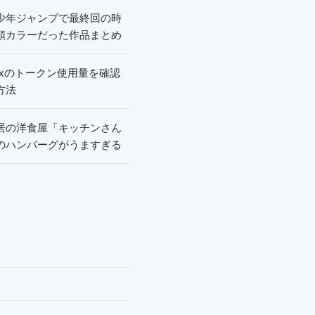
少年ジャンプで最終回の時
頭カラーだった作品まとめ
dexのトークン使用量を確認
方法
居の洋食屋「キッチンさん
のハンバーグがうますぎる