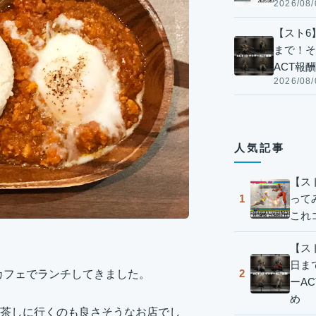
2026/08/
【スト6】
まで！そ
ACT報
2026/08/
人気記事
【ス
って
1
これ
【スト
日ま
2
的なカフェでランチしてきました。
ーA
め
茶しに行くのも良さそうなお店でし