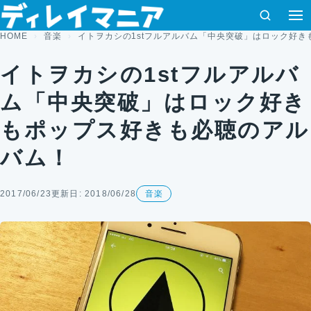
コンテンツへスキップ
検索
HOME
音楽
イトヲカシの1stフルアルバム「中央突破」はロック好
イトヲカシの1stフルアルバ
ム「中央突破」はロック好き
もポップス好きも必聴のアル
バム！
2017/06/23
更新日: 2018/06/28
音楽