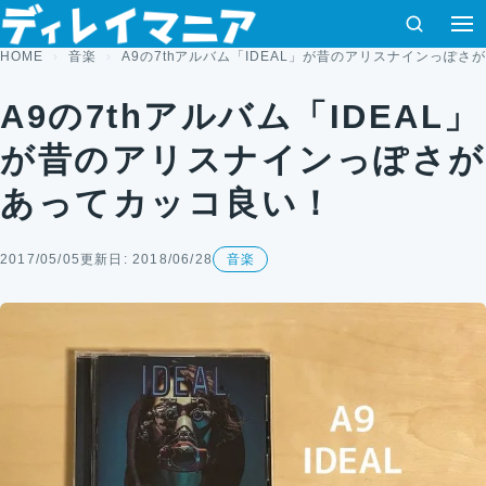
コンテンツへスキップ
検索
HOME
音楽
A9の7thアルバム「IDEAL」が昔のアリスナインっぽ
A9の7thアルバム「IDEAL」
が昔のアリスナインっぽさが
あってカッコ良い！
2017/05/05
更新日: 2018/06/28
音楽