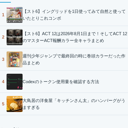
【スト6】イングリッドを1日使ってみて自然と使って
1
いたとりこれコンボ
【スト6】ACT 12は2026年8月1日まで！そしてACT 12
2
のマスターACT報酬カラー全キャラまとめ
週刊少年ジャンプで最終回の時に巻頭カラーだった作
3
品まとめ
Codexのトークン使用量を確認する方法
4
大鳥居の洋食屋「キッチンさん太」のハンバーグがう
5
ますぎる