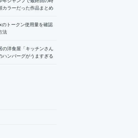
少年ジャンプで最終回の時
頭カラーだった作品まとめ
dexのトークン使用量を確認
方法
居の洋食屋「キッチンさん
のハンバーグがうますぎる