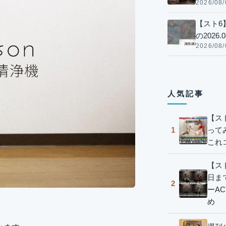
2026/08/
【スト6
の2026.0
2026/08/
人気記事
【ス
って
1
これ
【スト
日ま
2
ーA
め