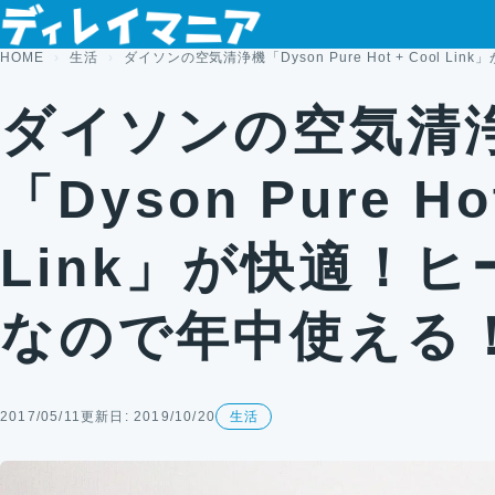
コンテンツへスキップ
HOME
生活
ダイソンの空気清浄機「Dyson Pure Hot + Cool 
ダイソンの空気清
「Dyson Pure Hot
Link」が快適！
なので年中使える
2017/05/11
更新日: 2019/10/20
生活