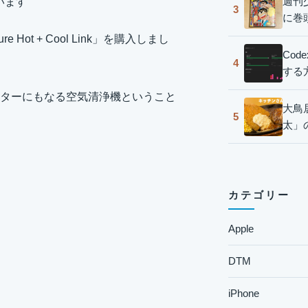
週刊
います
3
に巻
ot + Cool Link」を購入しまし
Co
4
する
ターにもなる空気清浄機ということ
大鳥
5
太」
カテゴリー
Apple
DTM
iPhone