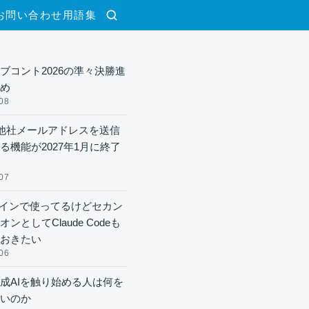
お問い合わせ
用語集
検索
ブコント2026の準々決勝進
め
08
lで他社メールアドレスを送信
る機能が2027年1月に終了
07
xメインで使ってるけどセカン
ンとしてClaude Codeも
おきたい
06
成AIを触り始める人は何を
いのか