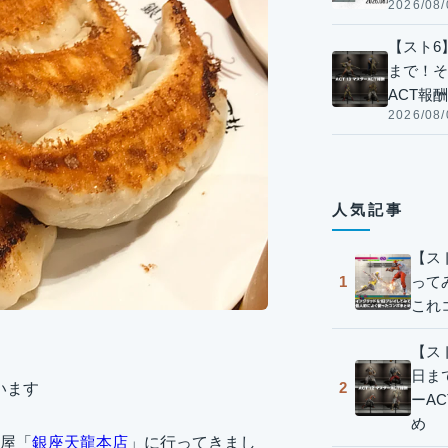
2026/08/
【スト6】
まで！そ
ACT報
2026/08/
人気記事
【ス
って
1
これ
【スト
日ま
2
います
ーA
め
屋「
銀座天龍本店
」に行ってきまし