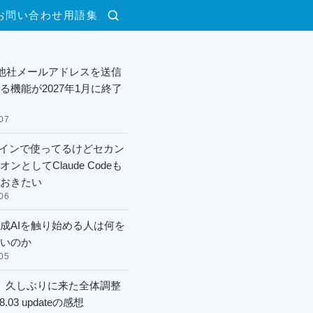
お問い合わせ
用語集
検索
lで他社メールアドレスを送信
る機能が2027年1月に終了
07
xメインで使ってるけどセカン
ンとしてClaude Codeも
おきたい
06
成AIを触り始める人は何を
いのか
05
】久しぶりに来た全体調整
8.03 updateの感想