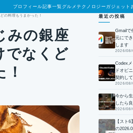
プロフィール
記事一覧
グルメ
テクノロジー
ガジェット
くどの料理もうまかった！
最近の投稿
じみの銀座
Gmai
元にでき
します
けでなくど
2026/08/
Code
た！
ドオピニオ
契約して
2026/08/
今から生
したら良
2026/08/
【スト6
の2026.0