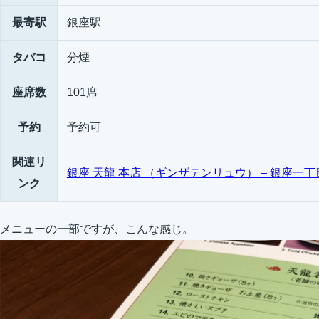
最寄駅
銀座駅
タバコ
分煙
座席数
101席
予約
予約可
関連リ
銀座 天龍 本店 （ギンザテンリュウ） – 銀座一丁目
ンク
メニューの一部ですが、こんな感じ。