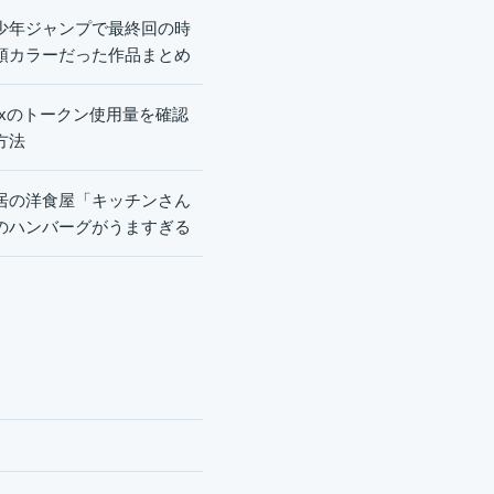
少年ジャンプで最終回の時
頭カラーだった作品まとめ
dexのトークン使用量を確認
方法
居の洋食屋「キッチンさん
のハンバーグがうますぎる