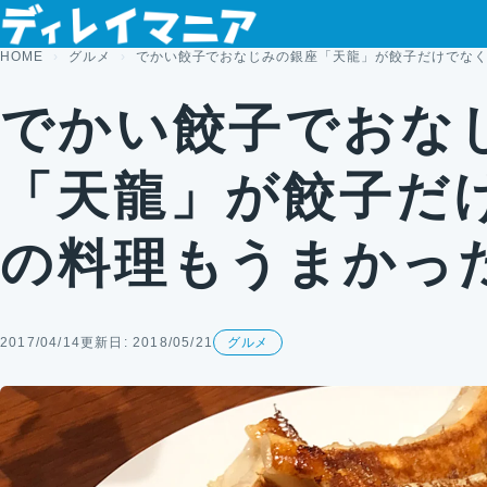
コンテンツへスキップ
HOME
グルメ
でかい餃子でおなじみの銀座「天龍」が餃子だけでな
でかい餃子でおな
「天龍」が餃子だ
の料理もうまかっ
2017/04/14
更新日: 2018/05/21
グルメ