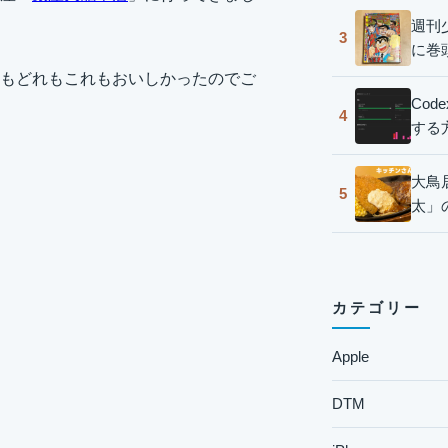
週刊
3
に巻
もどれもこれもおいしかったのでご
Co
4
する
大鳥
5
太」
カテゴリー
Apple
DTM