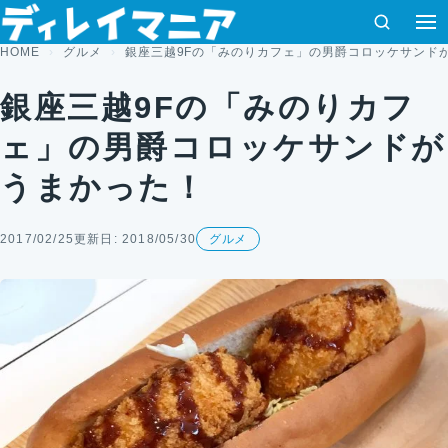
コンテンツへスキップ
検索
HOME
グルメ
銀座三越9Fの「みのりカフェ」の男爵コロッケサンド
銀座三越9Fの「みのりカフ
ェ」の男爵コロッケサンドが
うまかった！
2017/02/25
更新日: 2018/05/30
グルメ