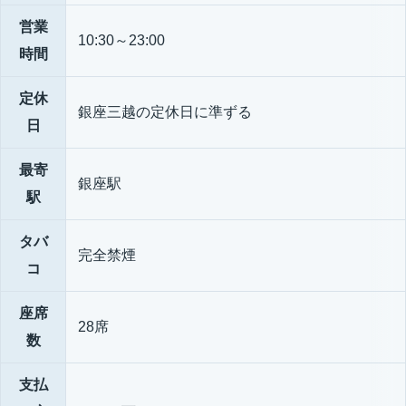
営業
10:30～23:00
時間
定休
銀座三越の定休日に準ずる
日
最寄
銀座駅
駅
タバ
完全禁煙
コ
座席
28席
数
支払