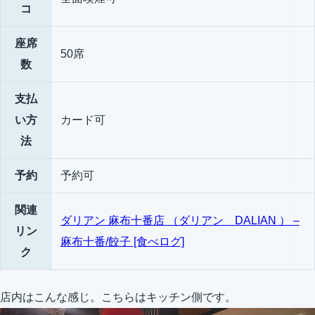
コ
座席
50席
数
支払
い方
カード可
法
予約
予約可
関連
ダリアン 麻布十番店 （ダリアン DALIAN ） –
リン
麻布十番/餃子 [食べログ]
ク
店内はこんな感じ。こちらはキッチン側です。