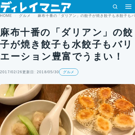
コンテンツへスキップ
検索
HOME
グルメ
麻布十番の「ダリアン」の餃子が焼き餃子も水餃子も
麻布十番の「ダリアン」の餃
子が焼き餃子も水餃子もバリ
エーション豊富でうまい！
2017/02/26
更新日: 2018/05/30
グルメ