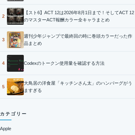
【スト6】ACT 12は2026年8月1日まで！そしてACT 12
2
のマスターACT報酬カラー全キャラまとめ
週刊少年ジャンプで最終回の時に巻頭カラーだった作
3
品まとめ
Codexのトークン使用量を確認する方法
4
大鳥居の洋食屋「キッチンさん太」のハンバーグがう
5
ますぎる
カテゴリー
Apple