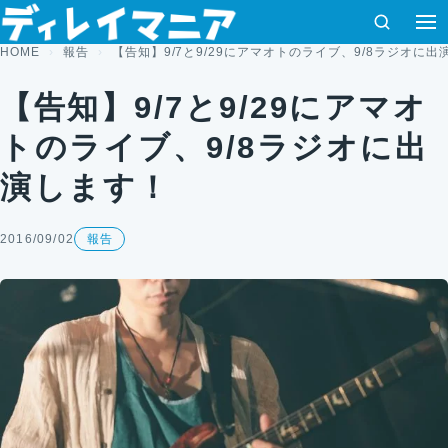
コンテンツへスキップ
検索
HOME
報告
【告知】9/7と9/29にアマオトのライブ、9/8ラジオに出
【告知】9/7と9/29にアマオ
トのライブ、9/8ラジオに出
演します！
2016/09/02
報告