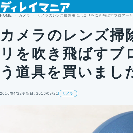
コンテンツへスキップ
HOME
カメラ
カメラのレンズ掃除用にホコリを吹き飛ばすブロアー
カメラのレンズ掃
リを吹き飛ばすブ
う道具を買いまし
2016/04/22
更新日: 2016/09/21
カメラ