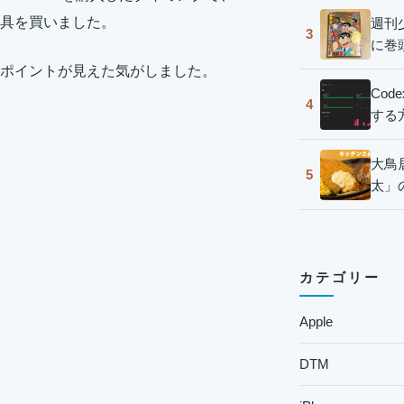
具を買いました。
週刊
3
に巻
ポイントが見えた気がしました。
Co
4
する
大鳥
5
太」
カテゴリー
Apple
DTM