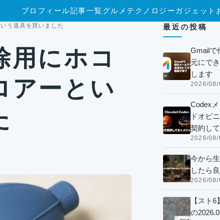
プロフィール
記事一覧
グルメ
テクノロジー
ガジェット
という道具を買いました
最近の投稿
除用にホコ
Gmai
元にでき
します
ロアーとい
2026/08/
Code
た
ドオピニオ
契約して
2026/08/
今から生
したら良
2026/08/
【スト6
の2026.0