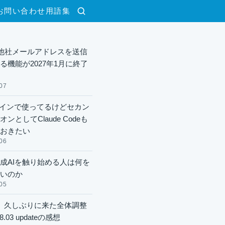
お問い合わせ
用語集
検索
lで他社メールアドレスを送信
る機能が2027年1月に終了
07
xメインで使ってるけどセカン
ンとしてClaude Codeも
おきたい
06
成AIを触り始める人は何を
いのか
05
】久しぶりに来た全体調整
8.03 updateの感想