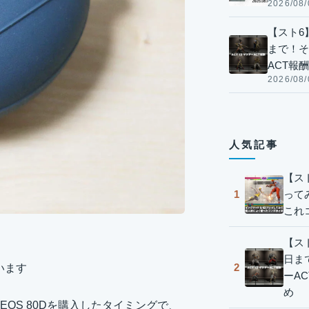
2026/08/
【スト6】
まで！そ
ACT報
2026/08/
人気記事
【ス
って
1
これ
【スト
日ま
2
います
ーA
め
OS 80Dを購入したタイミングで、