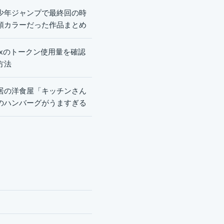
少年ジャンプで最終回の時
頭カラーだった作品まとめ
dexのトークン使用量を確認
方法
居の洋食屋「キッチンさん
のハンバーグがうますぎる