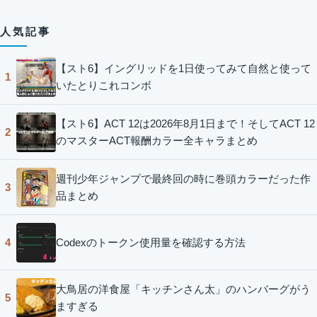
人気記事
【スト6】イングリッドを1日使ってみて自然と使って
1
いたとりこれコンボ
【スト6】ACT 12は2026年8月1日まで！そしてACT 12
2
のマスターACT報酬カラー全キャラまとめ
週刊少年ジャンプで最終回の時に巻頭カラーだった作
3
品まとめ
Codexのトークン使用量を確認する方法
4
大鳥居の洋食屋「キッチンさん太」のハンバーグがう
5
ますぎる