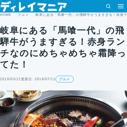
コンテンツへスキップ
検索
HOME
グルメ
岐阜にある「馬喰一代」の飛騨牛がうますぎる！赤身
岐阜にある「馬喰一代」の飛
騨牛がうますぎる！赤身ラン
チなのにめちゃめちゃ霜降っ
てた！
2016/03/21
更新日: 2018/07/11
グルメ