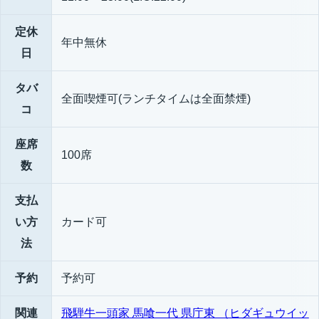
定休
年中無休
日
タバ
全面喫煙可(ランチタイムは全面禁煙)
コ
座席
100席
数
支払
い方
カード可
法
予約
予約可
関連
飛騨牛一頭家 馬喰一代 県庁東 （ヒダギュウイッ