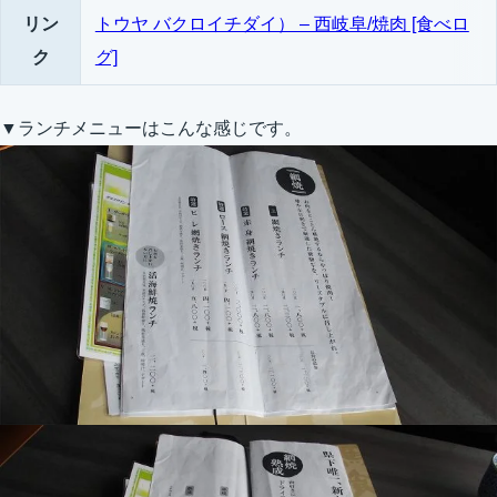
リン
トウヤ バクロイチダイ） – 西岐阜/焼肉 [食べロ
ク
グ]
▼ランチメニューはこんな感じです。