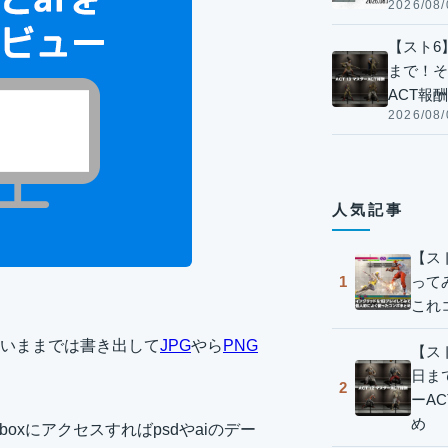
2026/08/
【スト6】
まで！そ
ACT報
2026/08/
人気記事
【ス
って
1
これ
いままでは書き出して
JPG
やら
PNG
【スト
日ま
2
ーA
め
boxにアクセスすればpsdやaiのデー