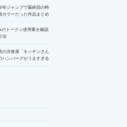
少年ジャンプで最終回の時
頭カラーだった作品まとめ
dexのトークン使用量を確認
方法
居の洋食屋「キッチンさん
のハンバーグがうますぎる