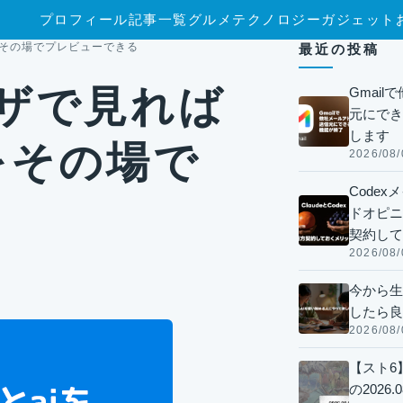
プロフィール
記事一覧
グルメ
テクノロジー
ガジェット
タをその場でプレビューできる
最近の投稿
ウザで見れば
Gmai
元にでき
します
をその場で
2026/08/
Code
ドオピニオ
契約して
2026/08/
今から生
したら良
2026/08/
【スト6
の2026.0