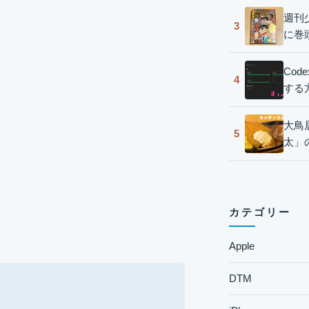
週刊
3
に巻
Co
4
する
大鳥
5
太」
カテゴリー
Apple
DTM