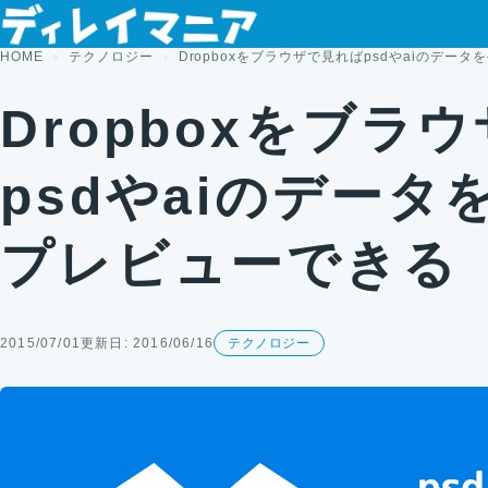
コンテンツへスキップ
HOME
テクノロジー
Dropboxをブラウザで見ればpsdやaiのデー
Dropboxをブラ
psdやaiのデータ
プレビューできる
2015/07/01
更新日: 2016/06/16
テクノロジー