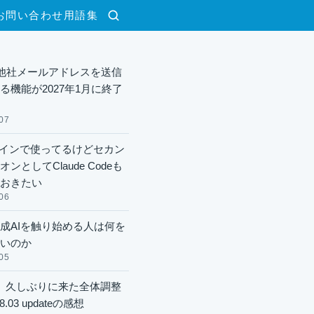
お問い合わせ
用語集
検索
lで他社メールアドレスを送信
る機能が2027年1月に終了
07
xメインで使ってるけどセカン
ンとしてClaude Codeも
おきたい
06
成AIを触り始める人は何を
いのか
05
】久しぶりに来た全体調整
8.03 updateの感想