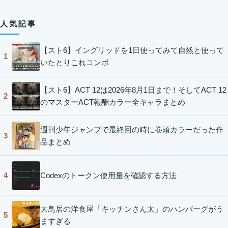
人気記事
【スト6】イングリッドを1日使ってみて自然と使って
1
いたとりこれコンボ
【スト6】ACT 12は2026年8月1日まで！そしてACT 12
2
のマスターACT報酬カラー全キャラまとめ
週刊少年ジャンプで最終回の時に巻頭カラーだった作
3
品まとめ
Codexのトークン使用量を確認する方法
4
大鳥居の洋食屋「キッチンさん太」のハンバーグがう
5
ますぎる