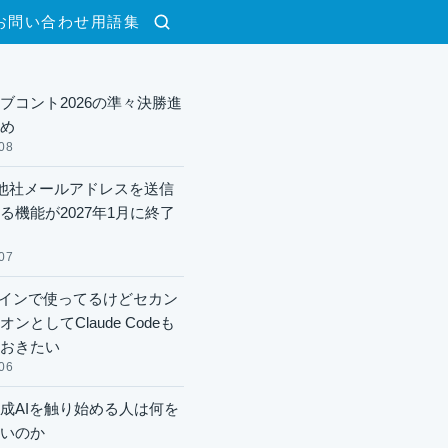
お問い合わせ
用語集
検索
ブコント2026の準々決勝進
め
08
lで他社メールアドレスを送信
る機能が2027年1月に終了
07
xメインで使ってるけどセカン
ンとしてClaude Codeも
おきたい
06
成AIを触り始める人は何を
いのか