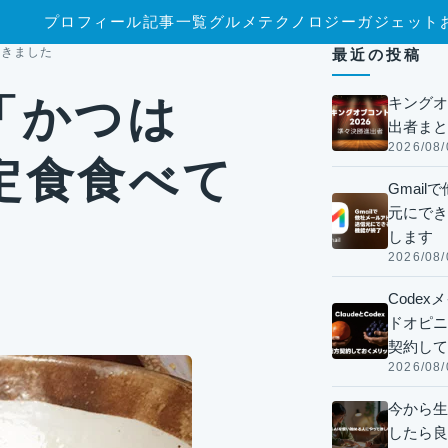
プロフィール
記事一覧
グルメ
テクノロジー
ガジェット
てきました
最近の投稿
「かつは
キングオ
出者まと
2026/08/
定食食べて
Gmai
元にでき
します
2026/08/
Code
ドオピニオ
契約して
2026/08/
今から生
したら良