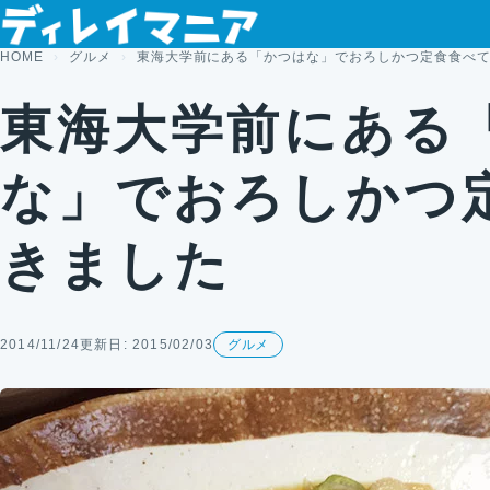
コンテンツへスキップ
HOME
グルメ
東海大学前にある「かつはな」でおろしかつ定食食べ
東海大学前にある
な」でおろしかつ
きました
2014/11/24
更新日: 2015/02/03
グルメ