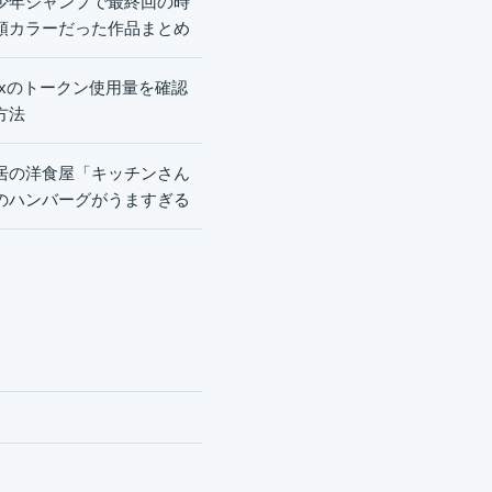
少年ジャンプで最終回の時
頭カラーだった作品まとめ
dexのトークン使用量を確認
方法
居の洋食屋「キッチンさん
のハンバーグがうますぎる