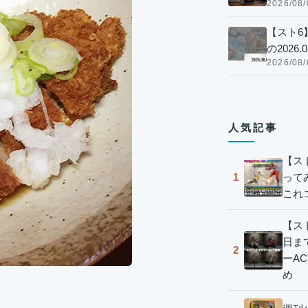
2026/08/
【スト6
の2026.0
2026/08/
人気記事
【ス
って
1
これ
【スト
日ま
2
ーA
め