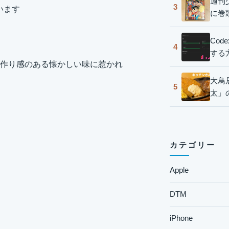
週刊
3
います
に巻
Co
4
する
作り感のある懐かしい味に惹かれ
大鳥
5
太」
カテゴリー
Apple
DTM
iPhone