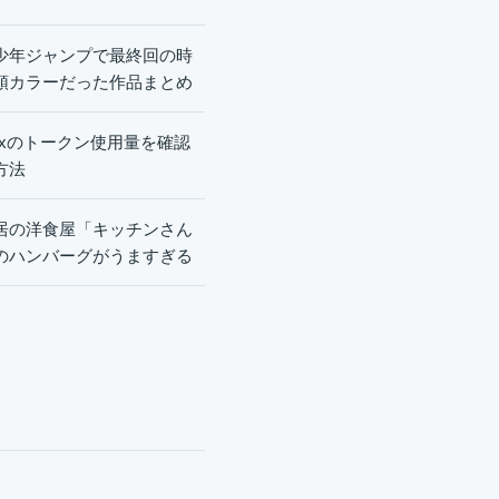
少年ジャンプで最終回の時
頭カラーだった作品まとめ
dexのトークン使用量を確認
方法
居の洋食屋「キッチンさん
のハンバーグがうますぎる