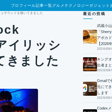
プロフィール
記事一覧
グルメ
テクノロジー
ガジェット
リッシュサウンドを聴いてきました
最近の投稿
ck
武蔵小山
「Sherr
アボカド
のアイリッシ
【2026
2026/08/
てきました
キングオ
出者まと
2026/08/
Gmai
元にでき
します
2026/08/
Code