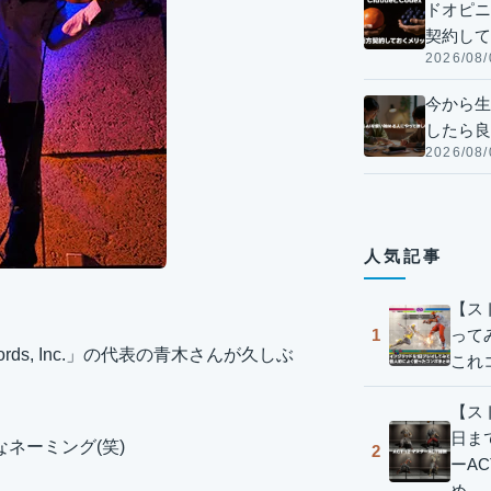
ドオピニオ
契約して
2026/08/
今から生
したら良
2026/08/
人気記事
【ス
って
1
ords, Inc.」の代表の青木さんが久しぶ
これ
【スト
日ま
なネーミング(笑)
2
ーA
め