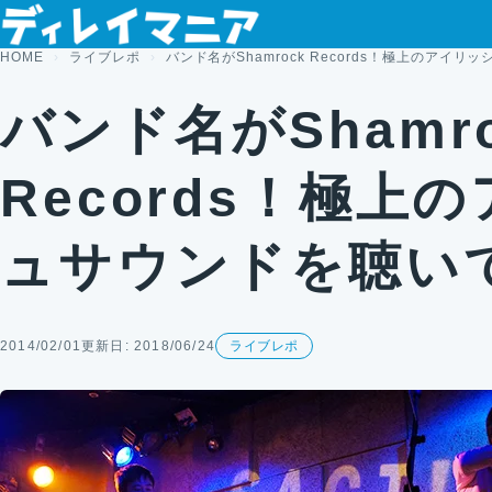
コンテンツへスキップ
HOME
ライブレポ
バンド名がShamrock Records！極上のアイ
バンド名がShamro
Records！極上
ュサウンドを聴い
2014/02/01
更新日: 2018/06/24
ライブレポ