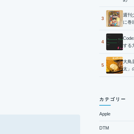
週刊
3
に巻
Co
4
する
大鳥
5
太」
カテゴリー
Apple
DTM