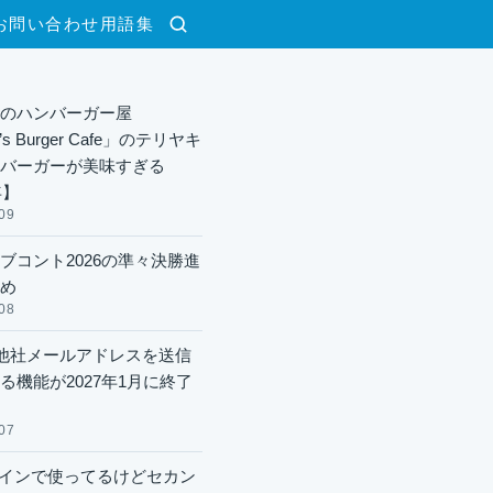
お問い合わせ
用語集
検索
のハンバーガー屋
y’s Burger Cafe」のテリヤキ
バーガーが美味すぎる
年】
09
ブコント2026の準々決勝進
め
08
lで他社メールアドレスを送信
る機能が2027年1月に終了
07
xメインで使ってるけどセカン