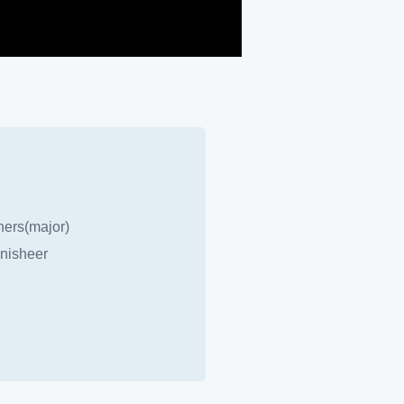
hers(major)
Inisheer