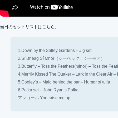
当日のセットリストはこちら。
1.Down by the Salley Gardens – Jig set
2.Sí Bheag Sí Mhór（シーベック シーモア）
3.Butterfly – Toss the Feathers(minor) – Toss the Feat
4.Merrily Kissed The Quaker – Lark in the Clear Air – 
5.Cooley’s – Maid behind the bar – Humor of tulla
6.Polka set – John Ryan’s Polka
アンコール.You raise me up