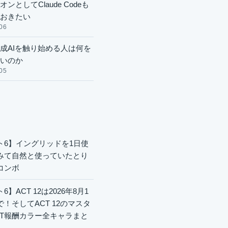
ンとしてClaude Codeも
おきたい
06
成AIを触り始める人は何を
いのか
05
ト6】イングリッドを1日使
みて自然と使っていたとり
コンボ
6】ACT 12は2026年8月1
で！そしてACT 12のマスタ
CT報酬カラー全キャラまと