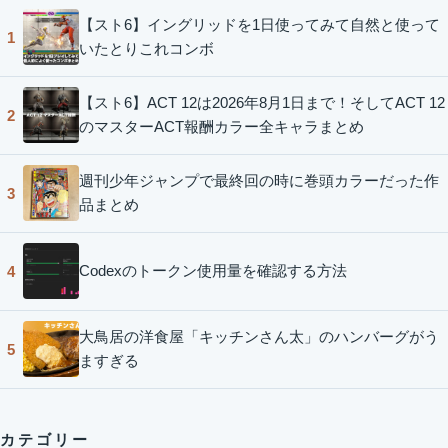
【スト6】イングリッドを1日使ってみて自然と使って
1
いたとりこれコンボ
【スト6】ACT 12は2026年8月1日まで！そしてACT 12
2
のマスターACT報酬カラー全キャラまとめ
週刊少年ジャンプで最終回の時に巻頭カラーだった作
3
品まとめ
Codexのトークン使用量を確認する方法
4
大鳥居の洋食屋「キッチンさん太」のハンバーグがう
5
ますぎる
カテゴリー