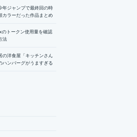
少年ジャンプで最終回の時
頭カラーだった作品まとめ
dexのトークン使用量を確認
方法
居の洋食屋「キッチンさん
のハンバーグがうますぎる