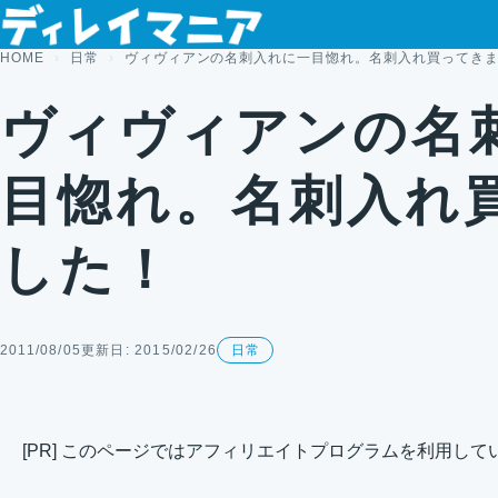
コンテンツへスキップ
HOME
日常
ヴィヴィアンの名刺入れに一目惚れ。名刺入れ買ってき
ヴィヴィアンの名
目惚れ。名刺入れ
した！
2011/08/05
更新日: 2015/02/26
日常
[PR] このページではアフィリエイトプログラムを利用して