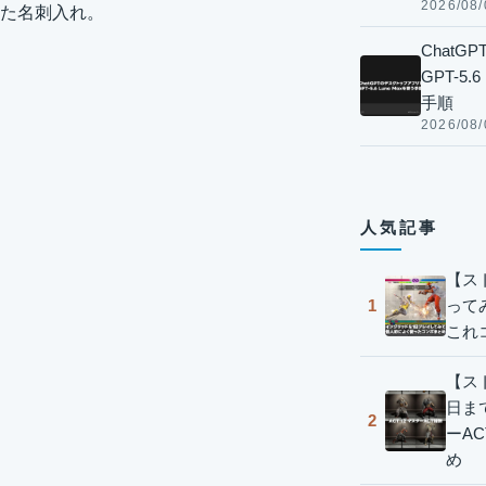
2026/08/
た名刺入れ。
Chat
GPT-5
手順
2026/08/
人気記事
【ス
って
1
これ
【スト
日ま
2
ーA
め