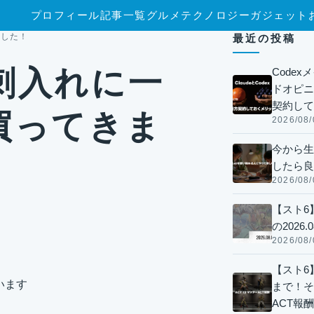
プロフィール
記事一覧
グルメ
テクノロジー
ガジェット
ました！
最近の投稿
刺入れに一
Code
ドオピニオ
契約して
買ってきま
2026/08/
今から生
したら良
2026/08/
【スト6
の2026.0
2026/08/
【スト6】
います
まで！そ
ACT報