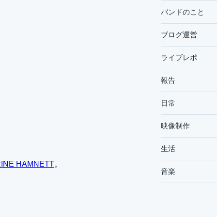
バンドのこと
ブログ運営
ライブレポ
報告
日常
映像制作
生活
INE HAMNETT
。
音楽