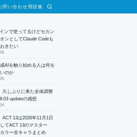
お問い合わせ
用語集
検索
xメインで使ってるけどセカン
ンとしてClaude Codeも
おきたい
06
成AIを触り始める人は何を
いのか
05
】久しぶりに来た全体調整
8.03 updateの感想
04
ACT 13は2026年11月1日
してACT 13のマスター
酬カラー全キャラまとめ