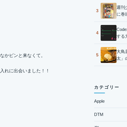
週刊
3
に巻
Co
4
する
大鳥
5
なかピンと来なくて。
太」
入れに出会いました！！
カテゴリー
Apple
DTM