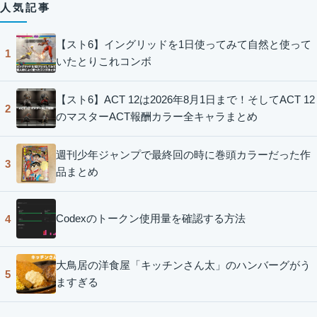
人気記事
【スト6】イングリッドを1日使ってみて自然と使って
1
いたとりこれコンボ
【スト6】ACT 12は2026年8月1日まで！そしてACT 12
2
のマスターACT報酬カラー全キャラまとめ
週刊少年ジャンプで最終回の時に巻頭カラーだった作
3
品まとめ
Codexのトークン使用量を確認する方法
4
大鳥居の洋食屋「キッチンさん太」のハンバーグがう
5
ますぎる