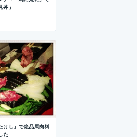
見丼」
たけし」で絶品馬肉料
した