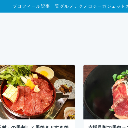
プロフィール
記事一覧
グルメ
テクノロジー
ガジェット
三村」の馬刺しと馬焼きとすき焼
赤坂見附で馬肉ラ