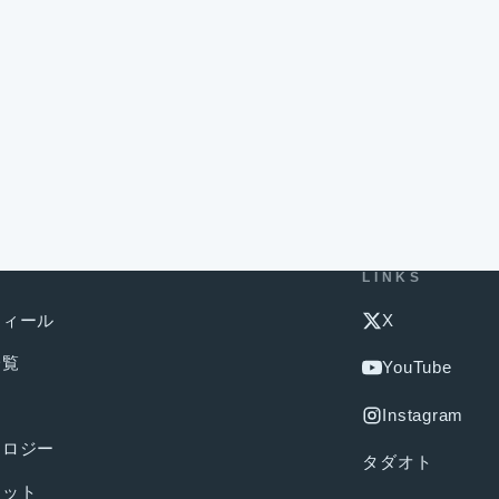
U
LINKS
フィール
X
一覧
YouTube
メ
Instagram
ノロジー
タダオト
ェット