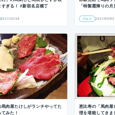
ますぎる！ #新宿名店横丁
「特製霜降りの月
2017/10/19
グルメ
2017/05/03
の馬肉屋たけしがランチやってた
恵比寿の「馬肉屋
ってみた！
理を堪能してきま