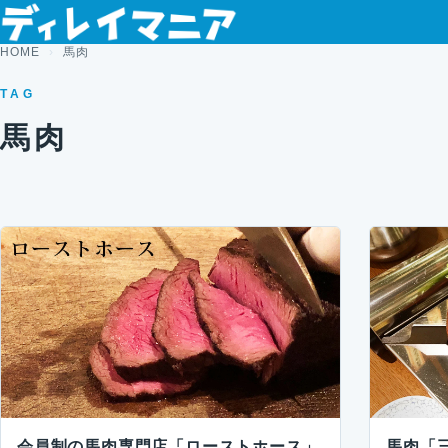
コンテンツへスキップ
HOME
馬肉
TAG
馬肉
会員制の馬肉専門店「ローストホース」
馬肉「