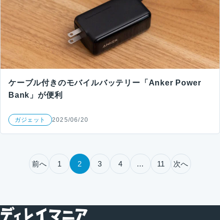
ケーブル付きのモバイルバッテリー「Anker Power
Bank」が便利
ガジェット
2025/06/20
投稿のページ送り
前へ
1
2
3
4
…
11
次へ