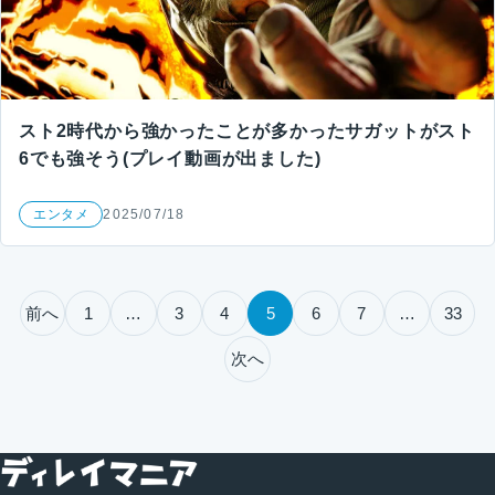
スト2時代から強かったことが多かったサガットがスト
6でも強そう(プレイ動画が出ました)
エンタメ
2025/07/18
投稿のページ送り
前へ
1
…
3
4
5
6
7
…
33
次へ