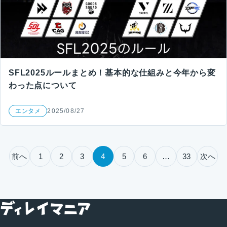
SFL2025ルールまとめ！基本的な仕組みと今年から変
わった点について
エンタメ
2025/08/27
投稿のページ送り
前へ
1
2
3
4
5
6
…
33
次へ