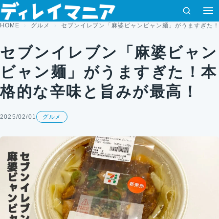
コンテンツへスキップ
検索
HOME
グルメ
セブンイレブン「麻婆ビャンビャン麺」がうますぎた
セブンイレブン「麻婆ビャン
ビャン麺」がうますぎた！本
格的な辛味と旨みが最高！
2025/02/01
グルメ