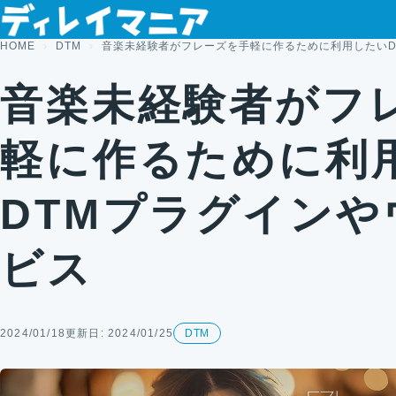
コンテンツへスキップ
HOME
DTM
音楽未経験者がフレーズを手軽に作るために利用したいD
音楽未経験者がフ
軽に作るために利
DTMプラグインや
ビス
2024/01/18
更新日: 2024/01/25
DTM