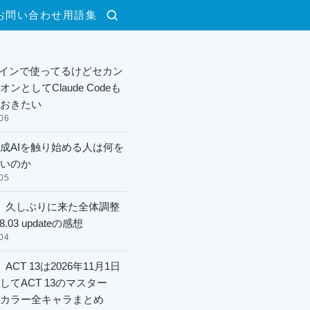
お問い合わせ
用語集
検索
xメインで使ってるけどセカン
ンとしてClaude Codeも
おきたい
06
成AIを触り始める人は何を
いのか
05
】久しぶりに来た全体調整
8.03 updateの感想
04
ACT 13は2026年11月1日
してACT 13のマスター
酬カラー全キャラまとめ