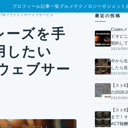
プロフィール
記事一覧
グルメ
テクノロジー
ガジェット
TMプラグインやウェブサービス
最近の投稿
レーズを手
Code
ドオピニオ
契約して
用したい
2026/08/
今から生
ウェブサー
したら良
2026/08/
【スト6
の2026.0
2026/08/
【スト6】
まで！そ
ACT報