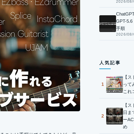
2026/08/
Chat
GPT-5
手順
2026/08/
人気記事
【ス
って
1
これ
【スト
日ま
2
ーA
め