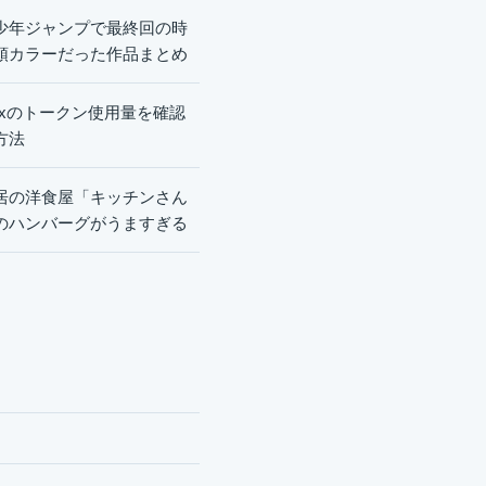
少年ジャンプで最終回の時
頭カラーだった作品まとめ
dexのトークン使用量を確認
方法
居の洋食屋「キッチンさん
のハンバーグがうますぎる