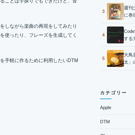
ることは手探りでもできたけど、音
週刊
3
に巻
をしながら楽曲の再現をしてみたり
Co
4
を使ったり、フレーズを生成してく
する
大鳥
5
を手軽に作るために利用したいDTM
太」
カテゴリー
Apple
DTM